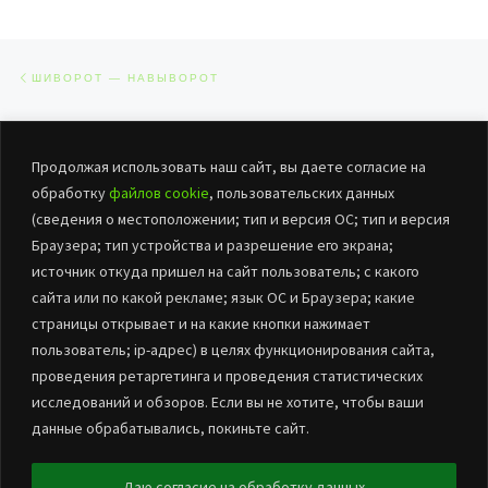
Навигация по записям
Предыдущая запись
ШИВОРОТ — НАВЫВОРОТ
ОБРАТНО К СПИСКУ ЗАПИСЕЙ
Сл
Продолжая использовать наш сайт, вы даете согласие на
У ЗДОРОВЬЯ ЕСТЬ ДРУЗЬЯ
обработку
файлов cookie
, пользовательских данных
(сведения о местоположении; тип и версия ОС; тип и версия
Браузера; тип устройства и разрешение его экрана;
источник откуда пришел на сайт пользователь; с какого
сайта или по какой рекламе; язык ОС и Браузера; какие
страницы открывает и на какие кнопки нажимает
пользователь; ip-адрес) в целях функционирования сайта,
проведения ретаргетинга и проведения статистических
© 2026
БУК «ЦНТиД Марьяновского района»
– Все права
исследований и обзоров. Если вы не хотите, чтобы ваши
защищены
данные обрабатывались, покиньте сайт.
Работает на
WP
– Разработан в
Тема Customizr
Даю согласие на обработку данных