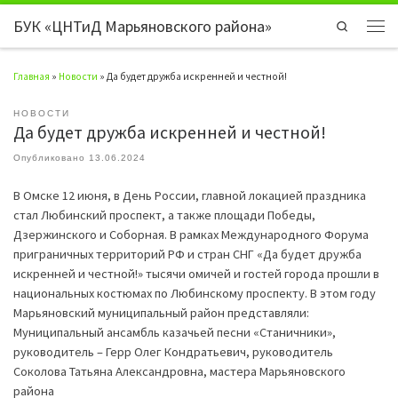
БУК «ЦНТиД Марьяновского района»
Перейти к содержимому
Search
Мен
Главная
»
Новости
»
Да будет дружба искренней и честной!
НОВОСТИ
Да будет дружба искренней и честной!
Опубликовано
13.06.2024
В Омске 12 июня, в День России, главной локацией праздника
стал Любинский проспект, а также площади Победы,
Дзержинского и Соборная. В рамках Международного Форума
приграничных территорий РФ и стран СНГ «Да будет дружба
искренней и честной!» тысячи омичей и гостей города прошли в
национальных костюмах по Любинскому проспекту. В этом году
Марьяновский муниципальный район представляли:
Муниципальный ансамбль казачьей песни «Станичники»,
руководитель – Герр Олег Кондратьевич, руководитель
Соколова Татьяна Александровна, мастера Марьяновского
района