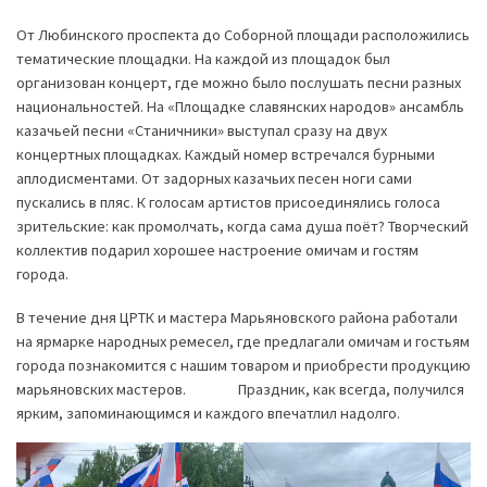
От Любинского проспекта до Соборной площади расположились
тематические площадки. На каждой из площадок был
организован концерт, где можно было послушать песни разных
национальностей. На «Площадке славянских народов» ансамбль
казачьей песни «Станичники» выступал сразу на двух
концертных площадках. Каждый номер встречался бурными
аплодисментами. От задорных казачьих песен ноги сами
пускались в пляс. К голосам артистов присоединялись голоса
зрительские: как промолчать, когда сама душа поёт? Творческий
коллектив подарил хорошее настроение омичам и гостям
города.
В течение дня ЦРТК и мастера Марьяновского района работали
на ярмарке народных ремесел, где предлагали омичам и гостьям
города познакомится с нашим товаром и приобрести продукцию
марьяновских мастеров. Праздник, как всегда, получился
ярким, запоминающимся и каждого впечатлил надолго.