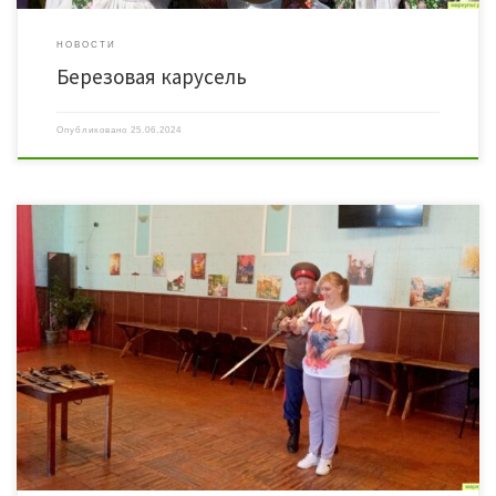
НОВОСТИ
Березовая карусель
Опубликовано
25.06.2024
24 июня в Орловском ЦСДК для ребят и педагогов Орловской СОШ прошёл
мастер-класс по фланкировке казачьей шашкой. Провёл его руководитель клуба
спортивной фланкировки «СОКОЛ» — Герр Олег Кондратьевич. Цель подобных
занятий патриотическое воспитание подрастающего поколения на лучших
примерах казачьей культуры и традиций. Шашки для фланкировки не
наточены, поэтому безопасны для […]