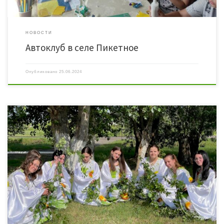
НОВОСТИ
Автоклуб в селе Пикетное
Опубликовано
25.06.2024
23 июня 2024 года работники Шараповского ЦСДК провели праздничное
мероприятие «Святая Троица». Ведущие, одетые в русские народные костюмы,
рассказывали о том, что означает этот праздник, как украшали свои дома и что
ставили на стол в этот день. Все желающие участвовали в народных играх
«Ручеек», «Плетень», «Горелки», разгадывали загадки о Троице и […]