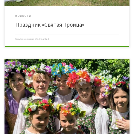
НОВОСТИ
Праздник «Святая Троица»
Опубликовано
25.06.2024
23 июня зеленая зона Конезаводского ЦСДК была расцвечена русскими
народными костюмами, звучала народная музыка, а на праздник «Березовая
карусель» мог прийти каждый желающий. Все началось с истории праздника,
рассказа о его символе. Участники сидели на поляне и с интересом слушали
сотрудников ЦСДК. А затем по традиции водили хороводы, украшали березку […]