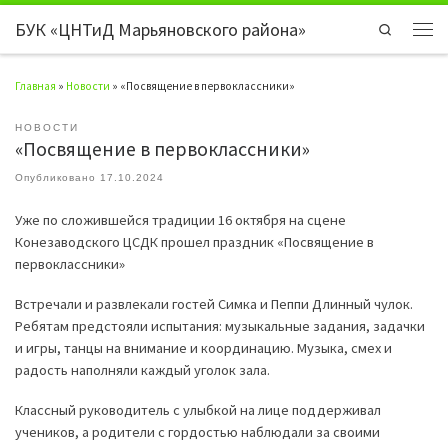
БУК «ЦНТиД Марьяновского района»
Перейти к содержимому
Search
Мен
Главная
»
Новости
»
«Посвящение в первоклассники»
НОВОСТИ
«Посвящение в первоклассники»
Опубликовано
17.10.2024
Уже по сложившейся традиции 16 октября на сцене
Конезаводского ЦСДК прошел праздник «Посвящение в
первоклассники»
Встречали и развлекали гостей Симка и Пеппи Длинный чулок.
Ребятам предстояли испытания: музыкальные задания, задачки
и игры, танцы на внимание и координацию. Музыка, смех и
радость наполняли каждый уголок зала.
Классный руководитель с улыбкой на лице поддерживал
учеников, а родители с гордостью наблюдали за своими