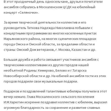
В этот праздничный день односельчане, друзья и почитатели
ансамбля собрались в Москаленском ЦСДК на юбилейный
концерт «Селяночки».
За время творческой деятельности коллектив и его
руководитель Титкова Надежда Николаевна побывали с
концертными программами во многих населенных пунктах
Марьяновского района, на многих сценических площадках
города Омска и Омской области, за пределами области и
страны: Омский Дом ветеранов, г. Москва, Казахстан и др.
Большая дружба и работа связывает участников ансамбля с
творческими коллективами из других городов нашей
необъятной Родины: Кемерово, Белово и г.Татарска
Новосибирской области и др. На юбилей ансамбля гости из этих
городов подарили свои музыкальные подарки.
Подарков и поздравлений талантливые юбиляры получили в этот
вечер немало. Глава Москаленского сельского поселения
И.М.Харютин искренне поздравил коллектив с юбилеем, выразил
огромную благодарность за сохранение и развитие славных