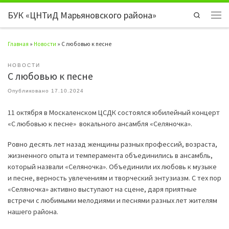
БУК «ЦНТиД Марьяновского района»
Перейти к содержимому
Search
Мен
Главная
»
Новости
»
С любовью к песне
НОВОСТИ
С любовью к песне
Опубликовано
17.10.2024
11 октября в Москаленском ЦСДК состоялся юбилейный концерт
«С любовью к песне» вокального ансамбля «Селяночка».
Ровно десять лет назад женщины разных профессий, возраста,
жизненного опыта и темперамента объединились в ансамбль,
который назвали «Селяночка». Объединили их любовь к музыке
и песне, верность увлечениям и творческий энтузиазм. С тех пор
«Селяночка» активно выступают на сцене, даря приятные
встречи с любимыми мелодиями и песнями разных лет жителям
нашего района.