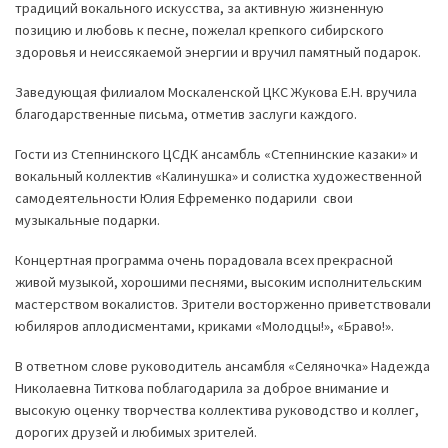
традиций вокального искусства, за активную жизненную
позицию и любовь к песне, пожелал крепкого сибирского
здоровья и неиссякаемой энергии и вручил памятный подарок.
Заведующая филиалом Москаленской ЦКС Жукова Е.Н. вручила
благодарственные письма, отметив заслуги каждого.
Гости из Степнинского ЦСДК ансамбль «Степнинские казаки» и
вокальный коллектив «Калинушка» и солистка художественной
самодеятельности Юлия Ефременко подарили свои
музыкальные подарки.
Концертная программа очень порадовала всех прекрасной
живой музыкой, хорошими песнями, высоким исполнительским
мастерством вокалистов. Зрители восторженно приветствовали
юбиляров аплодисментами, криками «Молодцы!», «Браво!».
В ответном слове руководитель ансамбля «Селяночка» Надежда
Николаевна Титкова поблагодарила за доброе внимание и
высокую оценку творчества коллектива руководство и коллег,
дорогих друзей и любимых зрителей.