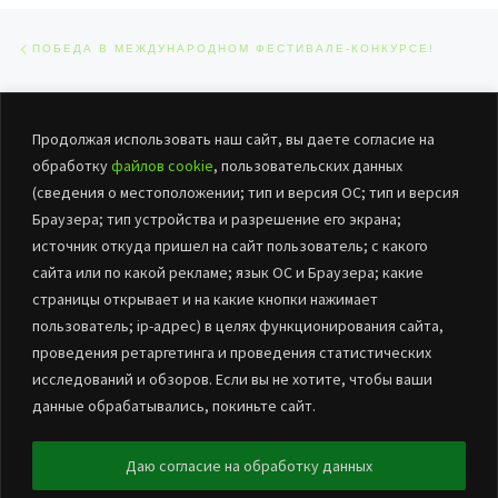
Навигация по записям
Предыдущая запись
ПОБЕДА В МЕЖДУНАРОДНОМ ФЕСТИВАЛЕ-КОНКУРСЕ!
ОБРАТНО К СПИСКУ ЗАПИСЕЙ
Сл
Продолжая использовать наш сайт, вы даете согласие на
УСПЕХИ НАШИХ ЮНЫХ ВОКАЛИСТОВ
обработку
файлов cookie
, пользовательских данных
(сведения о местоположении; тип и версия ОС; тип и версия
Браузера; тип устройства и разрешение его экрана;
источник откуда пришел на сайт пользователь; с какого
сайта или по какой рекламе; язык ОС и Браузера; какие
страницы открывает и на какие кнопки нажимает
пользователь; ip-адрес) в целях функционирования сайта,
проведения ретаргетинга и проведения статистических
© 2026
БУК «ЦНТиД Марьяновского района»
– Все права
исследований и обзоров. Если вы не хотите, чтобы ваши
защищены
данные обрабатывались, покиньте сайт.
Работает на
WP
– Разработан в
Тема Customizr
Даю согласие на обработку данных