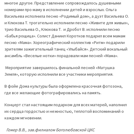
многое другое. Представление сопровождалось душевными
номерами про маму в исполнении детей и взрослых. Ольга
Васильева исполнила песню «Родимый дом», а дуэт Васильева О.
и Клюкова Т. трогательно исполнили песню «Живите для живых»,
трио Васильева О., Клюкова Т. и Дробот В. исполнили песню
«Бабья рощица». Солист Даниил Коротков подарил всем мамам
песню «Мама». Хореографический коллектив «Ритм» подарили
зрителям зажигательный танец «Улыбайся». Детский вокальный
ансамбль «Веселые нотки» порадовали мам песней «Мама».
Мероприятие завершилось финальной песней «Матушка
Земля», которую исполнили все участники мероприятия.
В фойе Дома культуры была оформлена красочная фотозона,
где все желающие фотографировались на память.
Концерт стал настоящим подарком для всех матерей, наполнил
их сердца гордостью и нежностью, теплотой воспоминаний о
каждом мгновении.
Гомер В.В., зав.филиалом Боголюбовской ЦКС