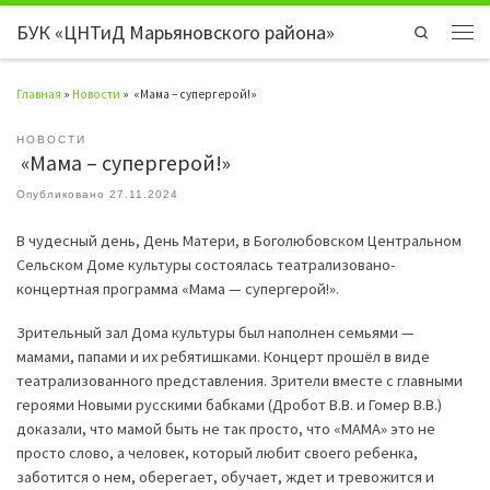
БУК «ЦНТиД Марьяновского района»
Перейти к содержимому
Search
Мен
Главная
»
Новости
»
«Мама – супергерой!»
НОВОСТИ
«Мама – супергерой!»
Опубликовано
27.11.2024
В чудесный день, День Матери, в Боголюбовском Центральном
Сельском Доме культуры состоялась театрализовано-
концертная программа «Мама — супергерой!».
Зрительный зал Дома культуры был наполнен семьями —
мамами, папами и их ребятишками. Концерт прошёл в виде
театрализованного представления. Зрители вместе с главными
героями Новыми русскими бабками (Дробот В.В. и Гомер В.В.)
доказали, что мамой быть не так просто, что «МАМА» это не
просто слово, а человек, который любит своего ребенка,
заботится о нем, оберегает, обучает, ждет и тревожится и