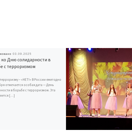
иковано
03.09.2025
 ко Дню солидарности в
е с терроризмом
терроризму – «НЕТ!» В России ежегодно
бря отмечается особая дата — День
ности в борьбе с терроризмом. Эта
ляется […]