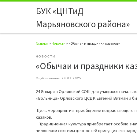
БУК «ЦНТиД
Перейти к содержимому
Марьяновского района»
Главная
»
Новости
»
«Обычаи и праздники казаков»
НОВОСТИ
«Обычаи и праздники ка
Опубликовано
24.01.2025
24 Января в Орловской СОШ для учащихся начальн
«Вольница» Орловского ЦСДК Евгений Витман и б
Цель мероприятия -приобщение подрастающего по
казаков.
Традиционная культура приобретает особую значи
человеком системы ценностей присущих его наро