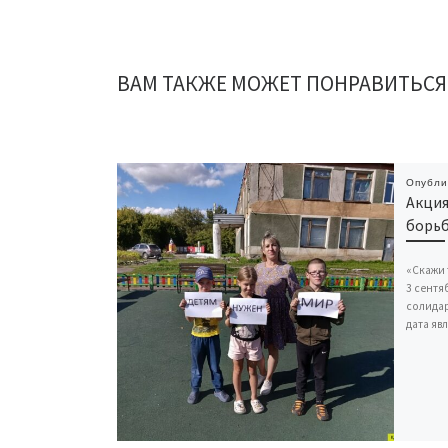
ВАМ ТАКЖЕ МОЖЕТ ПОНРАВИТЬСЯ
Опубл
Акция
борьб
«Скажи 
3 сентя
солидар
дата яв