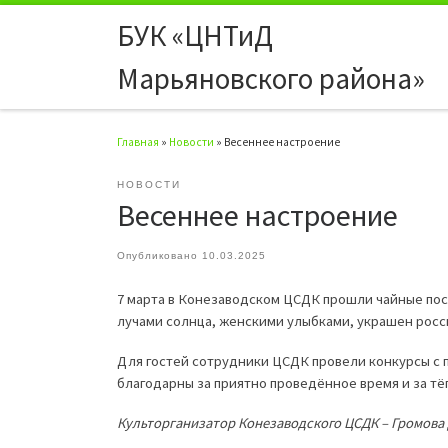
БУК «ЦНТиД
Перейти к содержимому
Марьяновского района»
Главная
»
Новости
»
Весеннее настроение
НОВОСТИ
Весеннее настроение
Опубликовано
10.03.2025
7 марта в Конезаводском ЦСДК прошли чайные по
лучами солнца, женскими улыбками, украшен росс
Для гостей сотрудники ЦСДК провели конкурсы с п
благодарны за приятно проведённое время и за тё
Культорганизатор Конезаводского ЦСДК – Громова 