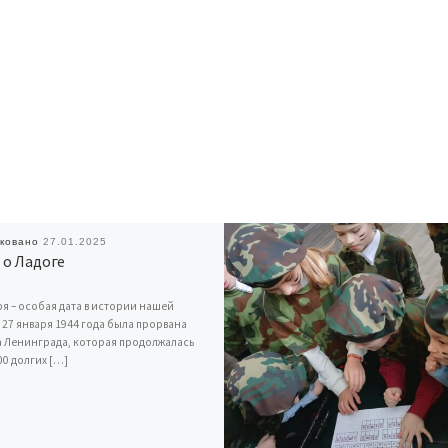
иковано
27.01.2025
 о Ладоге
ря – особая дата в истории нашей
 27 января 1944 года была прорвана
 Ленинграда, которая продолжалась
00 долгих […]