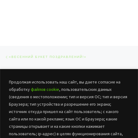
Навигация по записям
Предыдущая запись
«ВЕСЕННИЙ БУКЕТ ПОЗДРАВЛЕНИЙ!»
ОБРАТНО К СПИСКУ ЗАПИСЕЙ
Сл
Продолжая использовать наш сайт, вы даете согласие на
МУЗЫКАЛЬНЫЙ БУКЕТ
обработку
файлов cookie
, пользовательских данных
(сведения о местоположении; тип и версия ОС; тип и версия
Браузера; тип устройства и разрешение его экрана;
источник откуда пришел на сайт пользователь; с какого
сайта или по какой рекламе; язык ОС и Браузера; какие
страницы открывает и на какие кнопки нажимает
пользователь; ip-адрес) в целях функционирования сайта,