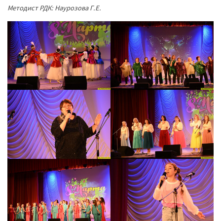
Методист РДК: Наурозова Г.Е.