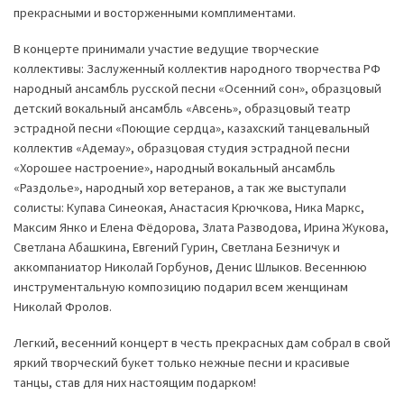
прекрасными и восторженными комплиментами.
В концерте принимали участие ведущие творческие
коллективы: Заслуженный коллектив народного творчества РФ
народный ансамбль русской песни «Осенний сон», образцовый
детский вокальный ансамбль «Авсень», образцовый театр
эстрадной песни «Поющие сердца», казахский танцевальный
коллектив «Адемау», образцовая студия эстрадной песни
«Хорошее настроение», народный вокальный ансамбль
«Раздолье», народный хор ветеранов, а так же выступали
солисты: Купава Синеокая, Анастасия Крючкова, Ника Маркс,
Максим Янко и Елена Фёдорова, Злата Разводова, Ирина Жукова,
Светлана Абашкина, Евгений Гурин, Светлана Безничук и
аккомпаниатор Николай Горбунов, Денис Шлыков. Весеннюю
инструментальную композицию подарил всем женщинам
Николай Фролов.
Легкий, весенний концерт в честь прекрасных дам собрал в свой
яркий творческий букет только нежные песни и красивые
танцы, став для них настоящим подарком!