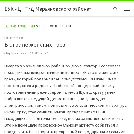
БУК «ЦНТиД Марьяновского района»
Перейти к содержимому
Search
Мен
Главная
»
Новости
»
В стране женских грёз
НОВОСТИ
В стране женских грёз
Опубликовано
10.03.2025
8 марта в Марьяновском районном Доме культуры состоялся
праздничный юмористический концерт «В стране женских
грёз», который подарил всем присутствующим женщинам
восторг, смех и радость! Необычный концертный сюжет,
подготовленный режиссером Галиной Шульц, сразу увлек
собравшихся. Ведущий Денис Шлыков, получив удар
электрическим током, при подготовке сценической аппаратуры
к концерту, стал слышать мысли прекрасных женщин,
находящихся в зрительном зале, все их размышления и мечты.
Это не помешало профессиональному артисту собраться и
продолжить боготворить прекрасный пол, одаривая их самыми