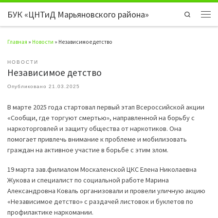
БУК «ЦНТиД Марьяновского района»
Перейти к содержимому
Search
Мен
Главная
»
Новости
»
Независимое детство
НОВОСТИ
Независимое детство
Опубликовано
21.03.2025
В марте 2025 года стартовал первый этап Всероссийской акции
«Сообщи, где торгуют смертью», направленной на борьбу с
наркоторговлей и защиту общества от наркотиков. Она
помогает привлечь внимание к проблеме и мобилизовать
граждан на активное участие в борьбе с этим злом.
19 марта зав.филиалом Москаленской ЦКС Елена Николаевна
Жукова и специалист по социальной работе Марина
Александровна Коваль организовали и провели уличную акцию
«Независимое детство» с раздачей листовок и буклетов по
профилактике наркомании.