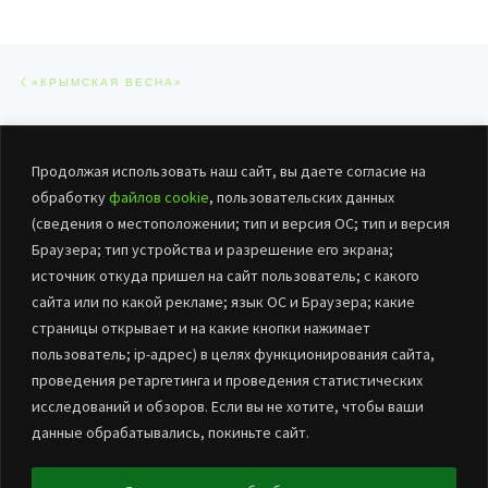
Навигация по записям
Предыдущая запись
«КРЫМСКАЯ ВЕСНА»
ОБРАТНО К СПИСКУ ЗАПИСЕЙ
Сл
Продолжая использовать наш сайт, вы даете согласие на
МИР РУССКОЙ ИЗБЫ
обработку
файлов cookie
, пользовательских данных
(сведения о местоположении; тип и версия ОС; тип и версия
Браузера; тип устройства и разрешение его экрана;
источник откуда пришел на сайт пользователь; с какого
сайта или по какой рекламе; язык ОС и Браузера; какие
страницы открывает и на какие кнопки нажимает
пользователь; ip-адрес) в целях функционирования сайта,
проведения ретаргетинга и проведения статистических
© 2026
БУК «ЦНТиД Марьяновского района»
– Все права
исследований и обзоров. Если вы не хотите, чтобы ваши
защищены
данные обрабатывались, покиньте сайт.
Работает на
WP
– Разработан в
Тема Customizr