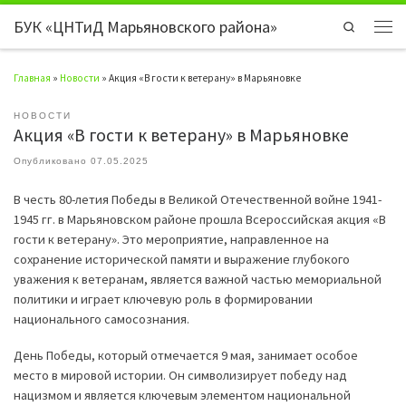
БУК «ЦНТиД Марьяновского района»
Перейти к содержимому
Search
Мен
Главная
»
Новости
»
Акция «В гости к ветерану» в Марьяновке
НОВОСТИ
Акция «В гости к ветерану» в Марьяновке
Опубликовано
07.05.2025
В честь 80-летия Победы в Великой Отечественной войне 1941-
1945 гг. в Марьяновском районе прошла Всероссийская акция «В
гости к ветерану». Это мероприятие, направленное на
сохранение исторической памяти и выражение глубокого
уважения к ветеранам, является важной частью мемориальной
политики и играет ключевую роль в формировании
национального самосознания.
День Победы, который отмечается 9 мая, занимает особое
место в мировой истории. Он символизирует победу над
нацизмом и является ключевым элементом национальной