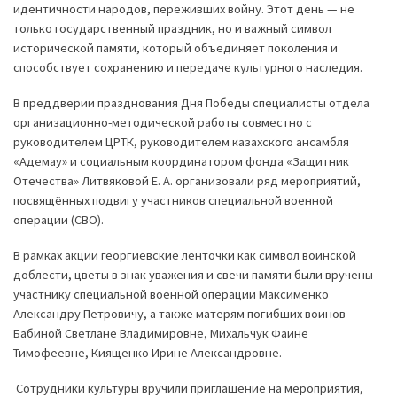
идентичности народов, переживших войну. Этот день — не
только государственный праздник, но и важный символ
исторической памяти, который объединяет поколения и
способствует сохранению и передаче культурного наследия.
В преддверии празднования Дня Победы специалисты отдела
организационно-методической работы совместно с
руководителем ЦРТК, руководителем казахского ансамбля
«Адемау» и социальным координатором фонда «Защитник
Отечества» Литвяковой Е. А. организовали ряд мероприятий,
посвящённых подвигу участников специальной военной
операции (СВО).
В рамках акции георгиевские ленточки как символ воинской
доблести, цветы в знак уважения и свечи памяти были вручены
участнику специальной военной операции Максименко
Александру Петровичу, а также матерям погибших воинов
Бабиной Светлане Владимировне, Михальчук Фаине
Тимофеевне, Киященко Ирине Александровне.
Сотрудники культуры вручили приглашение на мероприятия,