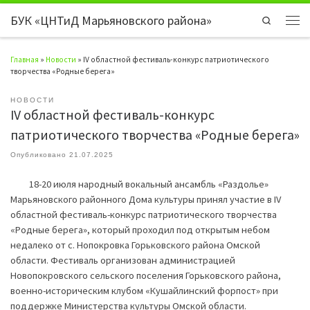
БУК «ЦНТиД Марьяновского района»
Перейти к содержимому
Search
Мен
Главная
»
Новости
»
IV областной фестиваль-конкурс патриотического
творчества «Родные берега»
НОВОСТИ
IV областной фестиваль-конкурс
патриотического творчества «Родные берега»
Опубликовано
21.07.2025
18-20 июля народный вокальный ансамбль «Раздолье»
Марьяновского районного Дома культуры принял участие в IV
областной фестиваль-конкурс патриотического творчества
«Родные берега», который проходил под открытым небом
недалеко от с. Нопокровка Горьковского района Омской
области. Фестиваль организован администрацией
Новопокровского сельского поселения Горьковского района,
военно-историческим клубом «Кушайлинский форпост» при
поддержке Министерства культуры Омской области.