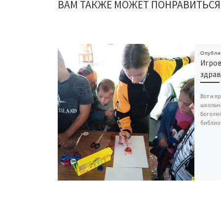
ВАМ ТАКЖЕ МОЖЕТ ПОНРАВИТЬСЯ
Опубл
Игров
здрав
Вот и п
школьная
Боголю
библио