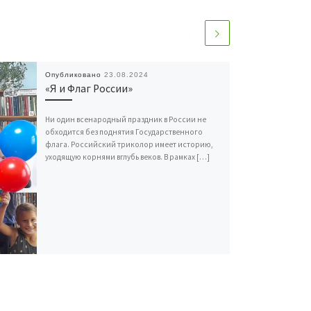
Опубликовано
23.08.2024
«Я и Флаг России»
Ни один всенародный праздник в России не
обходится без поднятия Государственного
флага. Российский триколор имеет историю,
уходящую корнями вглубь веков. В рамках […]