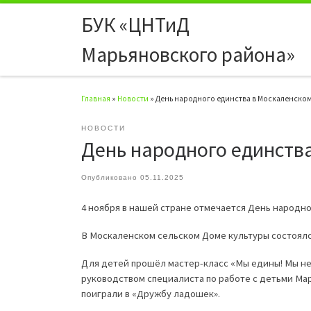
БУК «ЦНТиД
Перейти к содержимому
Марьяновского района»
Главная
»
Новости
»
День народного единства в Москаленско
НОВОСТИ
День народного единств
Опубликовано
05.11.2025
4 ноября в нашей стране отмечается День народно
В Москаленском сельском Доме культуры состоялс
Для детей прошёл мастер-класс
«Мы едины! Мы н
руководством специалиста по работе с детьми Ма
поиграли в «Дружбу ладошек».