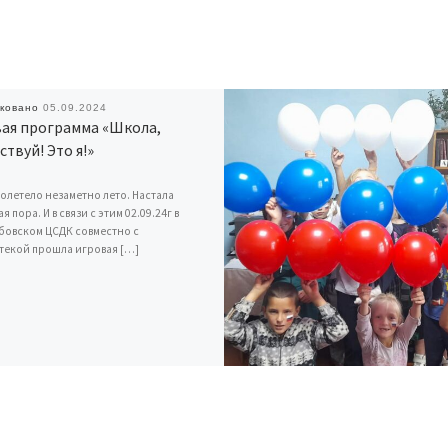
иковано
05.09.2024
ая программа «Школа,
ствуй! Это я!»
ролетело незаметно лето. Настала
 пора. И в связи с этим 02.09.24г в
бовском ЦСДК совместно с
текой прошла игровая […]