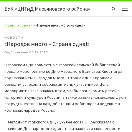
БУК «ЦНТиД Марьяновского района»
Перейти к содержимому
Search
Мен
Главная
»
Новости
»
«Народов много – Страна одна!»
НОВОСТИ
«Народов много – Страна одна!»
Опубликовано
05.11.2025
В Усовском СДК совместно с Усовской сельской библиотекой
прошло мероприятие ко Дню Народного Единства. Квест-игра
под названием «Народов много – Страна одна!» прошла с
большим успехом и собрала активных участников. Цель
мероприятия заключалась в том, чтобы познакомить детей с
историей и культурой России, а также развить командный дух и
сотрудничество. На каждой станции ребят ждали ведущие в
костюмах народов России.
Методист Усовского СДК, Лукьяненко Н.Ю., рассказала о
значении Дня народного единства и важности сплоченности