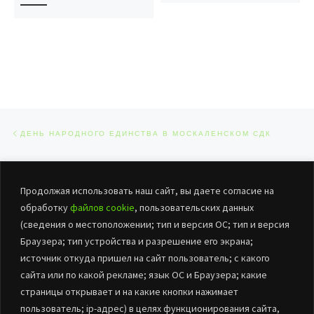
Навигация по записям
Предыдущая запись
ДЕНЬ НАРОДНОГО ЕДИНСТВА В МОСКАЛЕНСКОМ СДК
ОБРАТНО К СПИСКУ ЗАПИСЕЙ
Сл
Продолжая использовать наш сайт, вы даете согласие на
«ЗАЖГИ СВОЮ ЗВЕЗДУ»
обработку
файлов cookie
, пользовательских данных
(сведения о местоположении; тип и версия ОС; тип и версия
Браузера; тип устройства и разрешение его экрана;
источник откуда пришел на сайт пользователь; с какого
сайта или по какой рекламе; язык ОС и Браузера; какие
страницы открывает и на какие кнопки нажимает
пользователь; ip-адрес) в целях функционирования сайта,