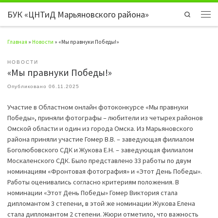
БУК «ЦНТиД Марьяновского района»
Перейти к содержимому
Search
Мен
Главная
»
Новости
»
«Мы правнуки Победы!»
НОВОСТИ
«Мы правнуки Победы!»
Опубликовано
06.11.2025
Участие в Областном онлайн фотоконкурсе «Мы правнуки
Победы», приняли фотографы – любители из четырех районов
Омской области и один из города Омска. Из Марьяновского
района приняли участие Гомер В.В. – заведующая филиалом
Боголюбовского СДК и Жукова Е.Н. – заведующая филиалом
Москаленского СДК. Было представлено 33 работы по двум
номинациям «Фронтовая фотография» и «Этот День Победы».
Работы оценивались согласно критериям положения. В
номинации «Этот День Победы» Гомер Виктория стала
дипломантом 3 степени, в этой же номинации Жукова Елена
стала дипломантом 2 степени. Жюри отметило, что важность