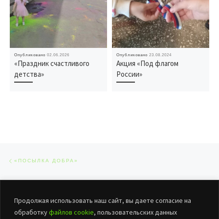
Опубликовано
02.06.2026
Опубликовано
23.08.2024
«Праздник счастливого
Акция «Под флагом
детства»
России»
Навигация по записям
Предыдущая запись
«ПОСЫЛКА ДОБРА»
ОБРАТНО К СПИСКУ ЗАПИСЕЙ
Сл
Продолжая использовать наш сайт, вы даете согласие на
«ВЕСНОЙ, ДЕВЧОНКИ, ПОЗИТИВ!»
обработку
файлов cookie
, пользовательских данных