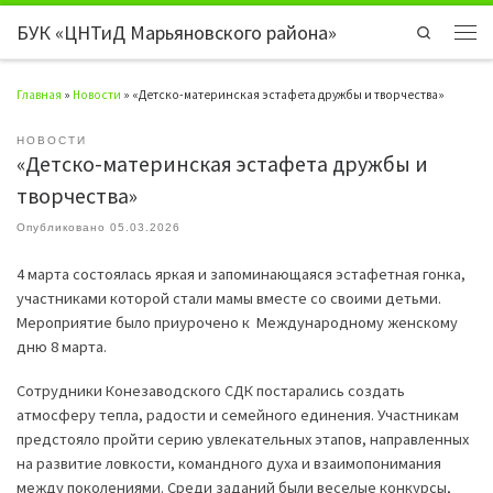
БУК «ЦНТиД Марьяновского района»
Перейти к содержимому
Search
Мен
Главная
»
Новости
»
«Детско-материнская эстафета дружбы и творчества»
НОВОСТИ
«Детско-материнская эстафета дружбы и
творчества»
Опубликовано
05.03.2026
4 марта состоялась яркая и запоминающаяся эстафетная гонка,
участниками которой стали мамы вместе со своими детьми.
Мероприятие было приурочено к Международному женскому
дню 8 марта.
Сотрудники Конезаводского СДК постарались создать
атмосферу тепла, радости и семейного единения. Участникам
предстояло пройти серию увлекательных этапов, направленных
на развитие ловкости, командного духа и взаимопонимания
между поколениями. Среди заданий были веселые конкурсы,