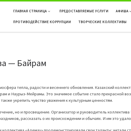
ГЛАВНАЯ СТРАНИЦА
ПРЕДОСТАВЛЯЕМЫЕ УСЛУГИ
АФИША
ПРОТИВОДЕЙСТВИЕ КОРРУПЦИИ
ТВОРЧЕСКИЕ КОЛЛЕКТИВЫ
за — Байрам
мосфера тепла, радости и весеннего обновления. Казахский коллект
айрам и Наурыз-Мейрамы. Это значимое событие стало прекрасной во
 также укрепить чувство уважения к культурным ценностям.
ечение, но и просвещение. Организатор и руководитель коллектива
аздников, рассказать о их происхождении и обычаях. И им это удало
 коллектива «Адемау» продемонстрировали свои таланты: читали ст