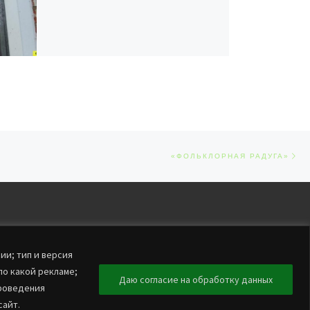
Сл
ЕЙ
«ФОЛЬКЛОРНАЯ РАДУГА»
ии; тип и версия
по какой рекламе;
Даю согласие на обработку данных
проведения
сайт.