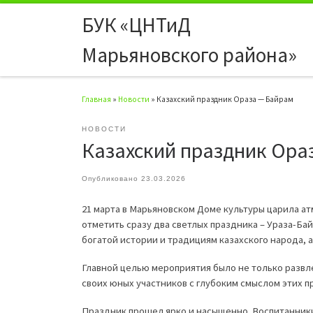
БУК «ЦНТиД
Перейти к содержимому
Марьяновского района»
Главная
»
Новости
»
Казахский праздник Ораза — Байрам
НОВОСТИ
Казахский праздник Ора
Опубликовано
23.03.2026
21 марта в Марьяновском Доме культуры царила ат
отметить сразу два светлых праздника – Ураза-Б
богатой истории и традициям казахского народа, а
Главной целью мероприятия было не только развл
своих юных участников с глубоким смыслом этих пр
Праздник прошел ярко и насыщенно. Воспитанники