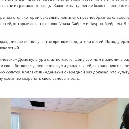
е песни и грациозные танцы. Каждое выступление было наполнено и
ытый стол, который буквально ломился от разнообразных сладостей
остей, которые лежат в основе Ураза-Байрам и Наурыз-Мейрамы. Де
праздника активное участие приняли и родители детей. Их поддержк
поколений.
яновском Доме культуры стал по-настоящему светлым и запоминающи
и способствовал укреплению культурных связей, сохранению и пер
 культур. Коллектив «Адемау» в очередной раз доказал, что культу
му желанию сохранить свою самобытность.