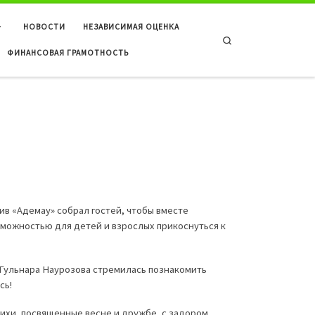
НОВОСТИ
НЕЗАВИСИМАЯ ОЦЕНКА
Search
ФИНАНСОВАЯ ГРАМОТНОСТЬ
ив «Адемау» собрал гостей, чтобы вместе
зможностью для детей и взрослых прикоснуться к
 Гульнара Наурозова стремилась познакомить
сь!
ихи, посвященные весне и дружбе, с задором