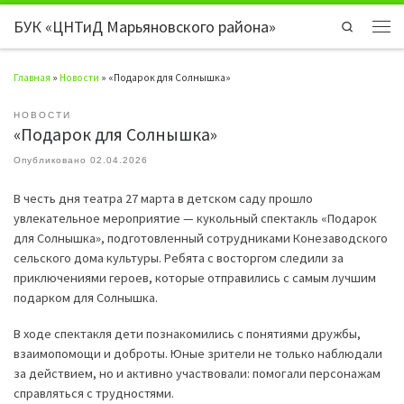
БУК «ЦНТиД Марьяновского района»
Перейти к содержимому
Search
Мен
Главная
»
Новости
»
«Подарок для Солнышка»
НОВОСТИ
«Подарок для Солнышка»
Опубликовано
02.04.2026
В честь дня театра 27 марта в детском саду прошло
увлекательное мероприятие — кукольный спектакль «Подарок
для Солнышка», подготовленный сотрудниками Конезаводского
сельского дома культуры. Ребята с восторгом следили за
приключениями героев, которые отправились с самым лучшим
подарком для Солнышка.
В ходе спектакля дети познакомились с понятиями дружбы,
взаимопомощи и доброты. Юные зрители не только наблюдали
за действием, но и активно участвовали: помогали персонажам
справляться с трудностями.