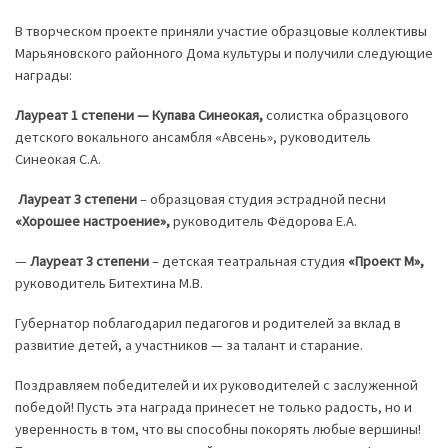
В творческом проекте приняли участие образцовые коллективы
Марьяновского районного Дома культуры и получили следующие
награды:
Лауреат 1 степени — Купава Синеокая,
солистка образцового
детского вокального ансамбля «Авсень», руководитель
Синеокая С.А.
Лауреат 3 степени
– образцовая студия эстрадной песни
«Хорошее настроение»,
руководитель Фёдорова Е.А.
—
Лауреат 3 степени
– детская театральная студия
«Проект М»,
руководитель Битехтина М.В.
Губернатор поблагодарил педагогов и родителей за вклад в
развитие детей, а участников — за талант и старание.
Поздравляем победителей и их руководителей с заслуженной
победой! Пусть эта награда принесет не только радость, но и
уверенность в том, что вы способны покорять любые вершины!