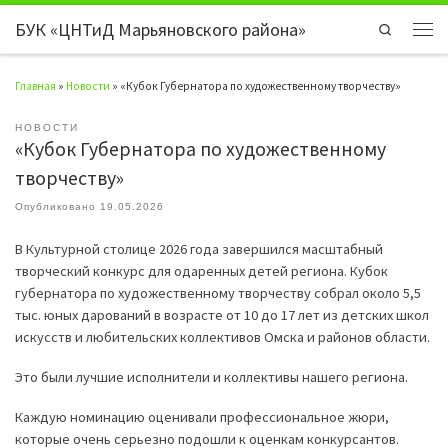
БУК «ЦНТиД Марьяновского района»
Перейти к содержимому
Search
Мен
Главная
»
Новости
»
«Кубок Губернатора по художественному творчеству»
НОВОСТИ
«Кубок Губернатора по художественному
творчеству»
Опубликовано
19.05.2026
В Культурной столице 2026 года завершился масштабный
творческий конкурс для одаренных детей региона. Кубок
губернатора по художественному творчеству собрал около 5,5
тыс. юных дарований в возрасте от 10 до 17 лет из детских школ
искусств и любительских коллективов Омска и районов области.
Это были лучшие исполнители и коллективы нашего региона.
Каждую номинацию оценивали профессиональное жюри,
которые очень серьезно подошли к оценкам конкурсантов.