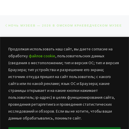
Навигация по записям
Предыдущая запись
НОЧЬ МУЗЕЕВ — 2026 В ОМСКОМ КРАЕВЕДЧЕСКОМ МУЗЕЕ
ОБРАТНО К СПИСКУ ЗАПИСЕЙ
Сл
Продолжая использовать наш сайт, вы даете согласие на
КРЕПКАЯ СЕМЬЯ – КРЕПКАЯ СТРАНА
обработку
файлов cookie
, пользовательских данных
(сведения о местоположении; тип и версия ОС; тип и версия
Браузера; тип устройства и разрешение его экрана;
источник откуда пришел на сайт пользователь; с какого
сайта или по какой рекламе; язык ОС и Браузера; какие
страницы открывает и на какие кнопки нажимает
пользователь; ip-адрес) в целях функционирования сайта,
проведения ретаргетинга и проведения статистических
© 2026
БУК «ЦНТиД Марьяновского района»
– Все права
исследований и обзоров. Если вы не хотите, чтобы ваши
защищены
данные обрабатывались, покиньте сайт.
Работает на
WP
– Разработан в
Тема Customizr