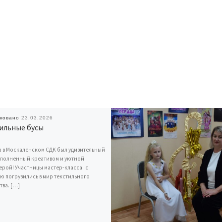
иковано
23.03.2026
ильные бусы
а в Москаленском СДК был удивительный
аполненный креативом и уютной
рой! Участницы мастер-класса с
ю погрузились в мир текстильного
тва. […]