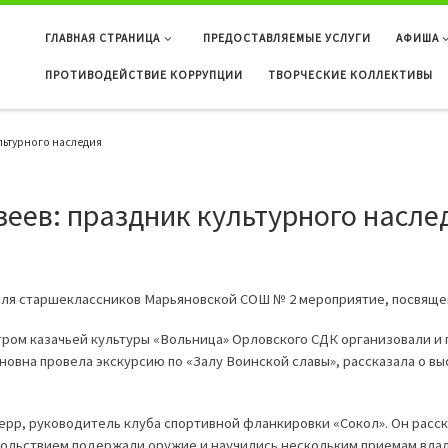
ГЛАВНАЯ СТРАНИЦА
ПРЕДОСТАВЛЯЕМЫЕ УСЛУГИ
АФИША
ПРОТИВОДЕЙСТВИЕ КОРРУПЦИИ
ТВОРЧЕСКИЕ КОЛЛЕКТИВЫ
льтурного наследия
еев: праздник культурного насле
 старшеклассников Марьяновской СОШ № 2 мероприятие, посвящен
ом казачьей культуры «Вольница» Орловского СДК организовали и
овна провела экскурсию по «Залу Воинской славы», рассказала о в
 руководитель клуба спортивной фланкировки «Сокол». Он рассказ
льствием подержали оружие и научились нескольким приемам владе