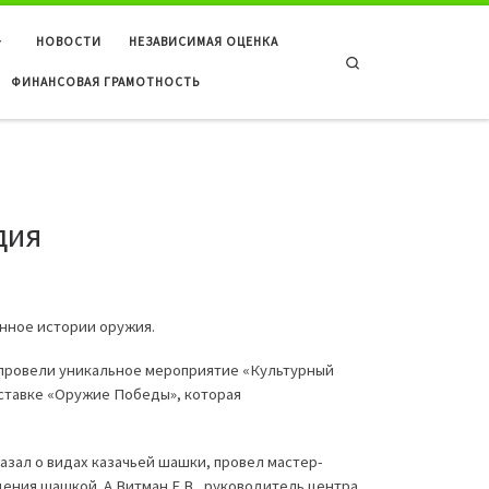
НОВОСТИ
НЕЗАВИСИМАЯ ОЦЕНКА
Search
ФИНАНСОВАЯ ГРАМОТНОСТЬ
дия
ное истории оружия.
 провели уникальное мероприятие «Культурный
ыставке «Оружие Победы», которая
ал о видах казачьей шашки, провел мастер-
ния шашкой. А Витман Е.В., руководитель центра