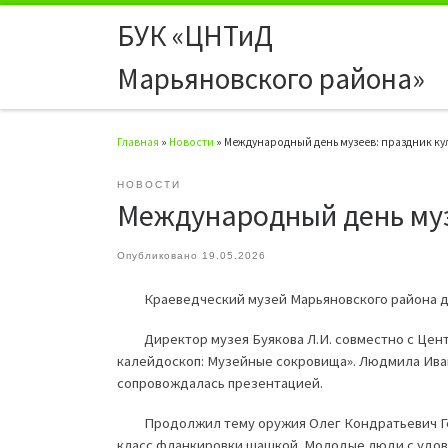
БУК «ЦНТиД
Перейти к содержимому
Марьяновского района»
Главная
»
Новости
»
Международный день музеев: праздник ку
НОВОСТИ
Международный день муз
Опубликовано
19.05.2026
Краеведческий музей Марьяновского района для
Директор музея Буякова Л.И. совместно с Центр
калейдоскоп: Музейные сокровища». Людмила Иван
сопровождалась презентацией.
Продолжил тему оружия Олег Кондратьевич Герр,
класс фланкировки шашкой. Молодые люди с удово