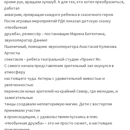
кроме рук, вращали хулахуб. А для тех, кто хотел преобразиться,
работал
аквагрим, превращая каждого ребенка в сказочного героя.
После игровых мероприятий РДК показал детскую сказку
«Необычная
дружба», режиссёр – постановщик Марина Битехтина,
звукооператор Даниил
Пшеничный, помощник звукооператора Анастасия Куликова.
Артисты
спектакля – ребята театральной студии «Проект М».
С самого начала представления зрительный зал окунулся в
атмосферу
настоящего чуда. Актеры с удивительной живостью и
увлеченностью
перенесли юных зрителей на крайний Север, где мелодии, и
зажигательные
танцы создавали неповторимую магию. Дети с восторгом
принимали участие
в происходящем, с удовольствием пускаясь в пляс.
«Необычная дружба» – это не просто сюжет, а настоящее
приключение,