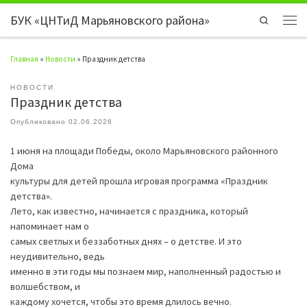
БУК «ЦНТиД Марьяновского района»
Перейти к содержимому
Search
Мен
Главная
»
Новости
»
Праздник детства
НОВОСТИ
Праздник детства
Опубликовано
02.06.2026
1 июня на площади Победы, около Марьяновского районного
Дома
культуры для детей прошла игровая программа «Праздник
детства».
Лето, как известно, начинается с праздника, который
напоминает нам о
самых светлых и беззаботных днях – о детстве. И это
неудивительно, ведь
именно в эти годы мы познаем мир, наполненный радостью и
волшебством, и
каждому хочется, чтобы это время длилось вечно.