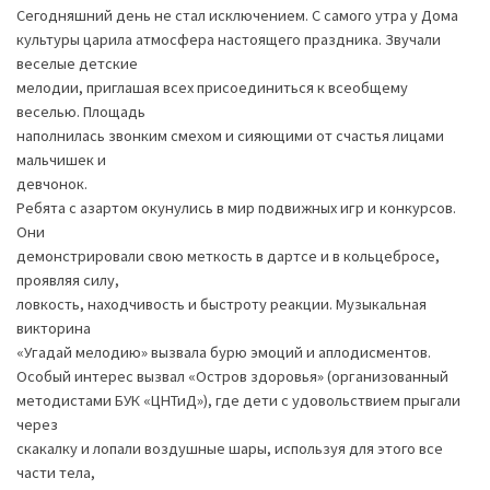
Сегодняшний день не стал исключением. С самого утра у Дома
культуры царила атмосфера настоящего праздника. Звучали
веселые детские
мелодии, приглашая всех присоединиться к всеобщему
веселью. Площадь
наполнилась звонким смехом и сияющими от счастья лицами
мальчишек и
девчонок.
Ребята с азартом окунулись в мир подвижных игр и конкурсов.
Они
демонстрировали свою меткость в дартсе и в кольцебросе,
проявляя силу,
ловкость, находчивость и быстроту реакции. Музыкальная
викторина
«Угадай мелодию» вызвала бурю эмоций и аплодисментов.
Особый интерес вызвал «Остров здоровья» (организованный
методистами БУК «ЦНТиД»), где дети с удовольствием прыгали
через
скакалку и лопали воздушные шары, используя для этого все
части тела,