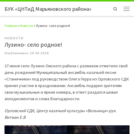
БУК «ЦНТиД Марьяновского района»
Перейти к содержимому
Search
Мен
Главная
»
Новости
»
Лузино- село родное!
НОВОСТИ
Лузино- село родное!
Опубликовано
29.06.2026
27 июня село Лузино Омского района с размахом отметило свой
день рождения! Муниципальный ансамбль казачьей песни
«Станичники» под руководством Олега Герра из Орловского СДК
принял участие в праздновании. Ансамбль подарил зрителям
свои музыкальные и яркие номера, в ответ раздался шквал
аплодисментов и слова благодарности.
Орловский СДК, Центр казачьей культуры «Вольница»-рук.
Витман Е.В