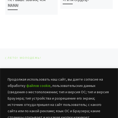
МАМА!
Навигация по записям
Предыдущая запись
ЛЕТО! МОЛОДЕЖЬ!
ОБРАТНО К СПИСКУ ЗАПИСЕЙ
Сл
Продолжая использовать наш сайт, вы даете согласие на
«ДЕНЬ МОЛОДЫХ, ВЕСЕЛЫХ, ОЗОРНЫХ»
обработку
файлов cookie
, пользовательских данных
(сведения о местоположении; тип и версия ОС; тип и версия
Браузера; тип устройства и разрешение его экрана;
источник откуда пришел на сайт пользователь; с какого
сайта или по какой рекламе; язык ОС и Браузера; какие
страницы открывает и на какие кнопки нажимает