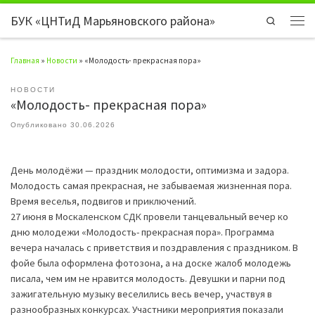
БУК «ЦНТиД Марьяновского района»
Перейти к содержимому
Search
Мен
Главная
»
Новости
»
«Молодость- прекрасная пора»
НОВОСТИ
«Молодость- прекрасная пора»
Опубликовано
30.06.2026
День молодёжи — праздник молодости, оптимизма и задора.
Молодость самая прекрасная, не забываемая жизненная пора.
Время веселья, подвигов и приключений.
27 июня в Москаленском СДК провели танцевальный вечер ко
дню молодежи «Молодость- прекрасная пора». Программа
вечера началась с приветствия и поздравления с праздником. В
фойе была оформлена фотозона, а на доске жалоб молодежь
писала, чем им не нравится молодость. Девушки и парни под
зажигательную музыку веселились весь вечер, участвуя в
разнообразных конкурсах. Участники мероприятия показали